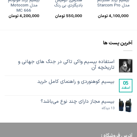
بیسیم برند استارکام
هندزفری دوفیش
بیسیم برند موتوکام
مدل Starcom Pro
بادیگاردی بی رنگ
مدل Motocom
MC 666
4,100,000
تومان
550,000
تومان
4,200,000
تومان
آخرین پست ها
استفاده بیسیم واکی تاکی در جنگ های جهانی و
تاریخچه آن
هیچ
دیدگاهی
بیسیم کوهنوردی و راهنمای کامل خرید
برای
ثبت
05
استفاده
نشده
اسفند
هیچ
بیسیم
دیدگاهی
واکی
برای
ثبت
تاکی
بیسیم
نشده
بیسیم مجاز دارای چند نوع می‌باشد؟
در
کوهنوردی
جنگ
و
برای
13 دیدگاه
های
راهنمای
بیسیم
جهانی
کامل
مجاز
و
خرید
دارای
تاریخچه
چند
آن
نوع
می‌باشد؟
آدرس فروشگاه :