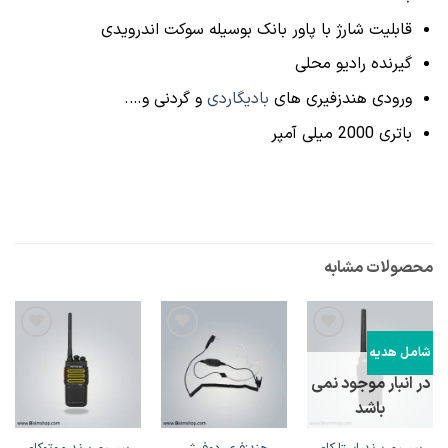
قابلیت شارژ با پاور بانک بوسیله سوکت اندرویدی
گیرنده رادیو محلی
ورودی هندزفیری های
بادیگاردی
و گردنی و….
باتری 2000 میلی آمپر
محصولات مشابه
اضافه
اضافه
اضافه
شامل هدیه
به
به
به
لیست
لیست
لیست
در انبار موجود نمی
علاقه
علاقه
علاقه
باشد
مندی
مندی
مندی
ها
ها
ها