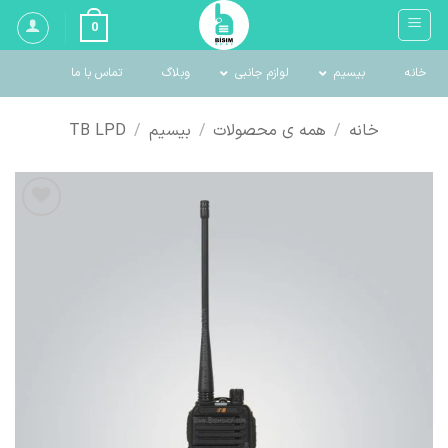
Ski
0
t
conten
خانه
بیسیم
لوازم جانبی
وبلاگ
تماس با ما
خانه
/
همه ی محصولات
/
بیسیم
/
TB LPD
اضافه
به
لیست
علاقه
مندی
ها