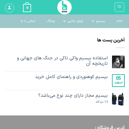
Ski
0
t
conten
خانه
بیسیم
لوازم جانبی
وبلاگ
تماس با ما
آخرین پست ها
استفاده بیسیم واکی تاکی در جنگ های جهانی و
تاریخچه آن
هیچ
دیدگاهی
بیسیم کوهنوردی و راهنمای کامل خرید
برای
ثبت
05
استفاده
نشده
اسفند
هیچ
بیسیم
دیدگاهی
واکی
برای
ثبت
تاکی
بیسیم
نشده
بیسیم مجاز دارای چند نوع می‌باشد؟
در
کوهنوردی
جنگ
و
برای
13 دیدگاه
های
راهنمای
بیسیم
جهانی
کامل
مجاز
و
خرید
دارای
تاریخچه
چند
آن
نوع
می‌باشد؟
آدرس فروشگاه :