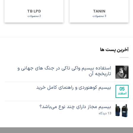
TB LPD
TANIN
3 محصولات
2 محصولات
آخرین پست ها
استفاده بیسیم واکی تاکی در جنگ های جهانی و
تاریخچه آن
هیچ
دیدگاهی
بیسیم کوهنوردی و راهنمای کامل خرید
برای
ثبت
05
استفاده
نشده
اسفند
هیچ
بیسیم
دیدگاهی
واکی
برای
ثبت
تاکی
بیسیم
نشده
بیسیم مجاز دارای چند نوع می‌باشد؟
در
کوهنوردی
جنگ
و
برای
13 دیدگاه
های
راهنمای
بیسیم
جهانی
کامل
مجاز
و
خرید
دارای
تاریخچه
چند
آن
نوع