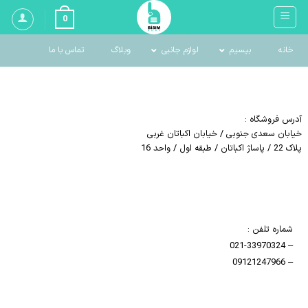
Ski
0
t
conten
خانه
بیسیم
لوازم جانبی
وبلاگ
تماس با ما
آدرس فروشگاه :
خیابان سعدی جنوبی / خیابان اکباتان غربی
پلاک 22 / پاساژ اکباتان / طبقه اول / واحد 16
شماره تلفن :
021-33970324
–
09121247966
–